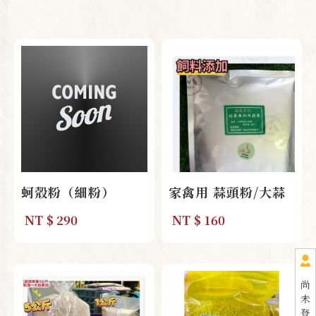
蚵殼粉（細粉）
家禽用 蒜頭粉/大蒜
粉 1kg
NT
$ 290
NT
$ 160
尚
未
登