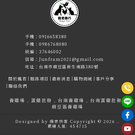
0916658380
0986768080
37646002
Junfram2021@gmail.com
台南市麻豆區新生南路380號
關於鳳君
服務項目
最新消息
購物商城
客戶分享
聯絡我們
養雞場
蛋雞批發
台南養雞場
台南蛋雞批發
麻豆區養雞場
Designed by
揚京快客
Copyright © 2026
..
累積人氣: 454715