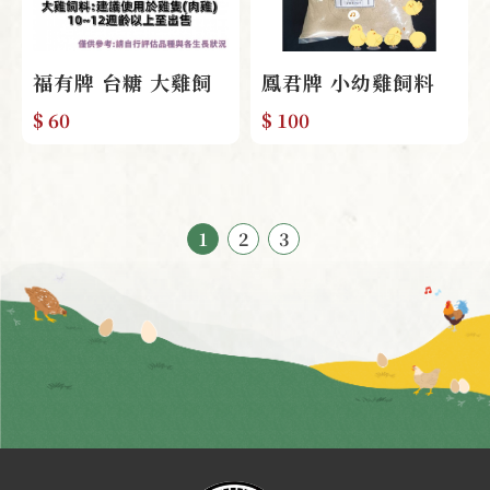
福有牌 台糖 大雞飼
鳳君牌 小幼雞飼料
料 2kg
(粉) 分裝包
$ 60
$ 100
1
2
3