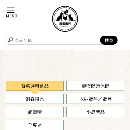
畜禽飼料食品
寵物健康保健
飼養用具
收納蛋盤／蛋盒
滴雞精
小農產品
羊專區