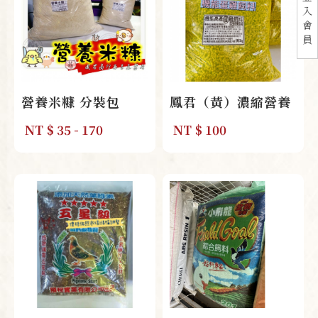
入
會
員
營養米糠 分裝包
鳳君（黃）濃縮營養
版-蛋雞飼料 加強版
NT
$ 35 - 170
NT
$ 100
本 2kg