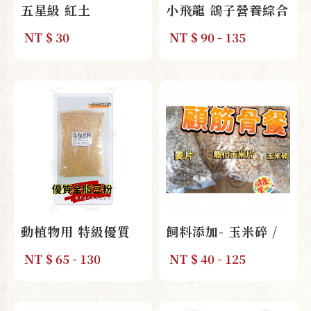
五星級 紅土
小飛龍 鴿子營養綜合
飼料
NT
$ 30
NT
$ 90 - 135
動植物用 特級優質
飼料添加- 玉米碎 /
全脂黃豆粉分裝包
麥片 /熟化玉米片 分
NT
$ 65 - 130
NT
$ 40 - 125
裝包