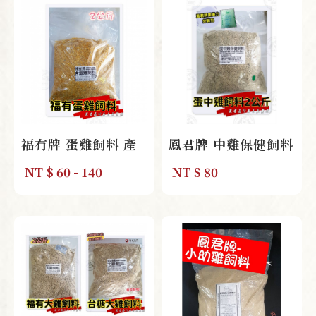
福有牌 蛋雞飼料 產
鳳君牌 中雞保健飼料
蛋用 分裝
2kg
NT
$ 60 - 140
NT
$ 80